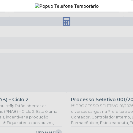
AB) – Ciclo 2
Processo Seletivo 001/2
bu! ✨🎭 Estão abertas as
🚨 PROCESSO SELETIVO 01/2026 –
anc (PNAB) – Ciclo 2! Esta é uma
diversos cargos na Prefeitura de
is, incentivar a produção
Contador, Controlador Interno, 
o. 📌 Fique atento aos prazos,
Farmacêutico, Fisioterapeuta, Fis
l completo e faça sua inscrição
Psicólogo, além de diversas vag
VER MAIS