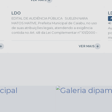
serviços gerais. 🗓 Período de ins
LDO
L
EDITAL DE AUDIÊNCIA PÚBLICA SUELEN NARA
MATOS MATIVE, Prefeita Municipal de Caiabu, no uso
📢
de suas atribuições legais, atendendo a exigência
Au
contida no Art. 48 da Lei Complementar nº 101/2000 -
po
LRF, comunica a toda população em geral, bem como
mu
todos os Partidos Políticos e todas as Entidades
é 
VER MAIS
existentes do Município, que realizará Audiência
pú
Pública, para discussão e aprovação da Lei de
ma
Diretrizes orçamentárias – LDO, para o Exercício de
￼ 
2027, que será realizada no dia...
06