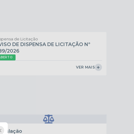
spensa de Licitação
VISO DE DISPENSA DE LICITAÇÃO Nº
89/2026
ABERTO
VER MAIS
×
egislação