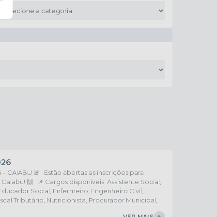
026
 CAIABU 🚨 Estão abertas as inscrições para
 Caiabu! 🙌 📌 Cargos disponíveis: Assistente Social,
Educador Social, Enfermeiro, Engenheiro Civil,
cal Tributário, Nutricionista, Procurador Municipal,
as na área da educação, administrativa, saúde e
VER MAIS