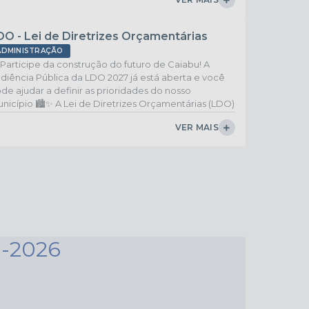
crição: De 17/04 até...
DO - Lei de Diretrizes Orçamentárias
ADMINISTRAÇÃO
 Participe da construção do futuro de Caiabu! A
diência Pública da LDO 2027 já está aberta e você
de ajudar a definir as prioridades do nosso
nicípio 🏙️✨ A Lei de Diretrizes Orçamentárias (LDO)
essencial para planejar onde e como os recursos
VER MAIS
blicos serão investidos no próximo ano, garantindo
is desenvolvimento e qualidade de vida para todos
🗣️ Sua opinião faz a diferença! 📅 Participe até
/04 👉 Acesse o formulário e deixe sua...