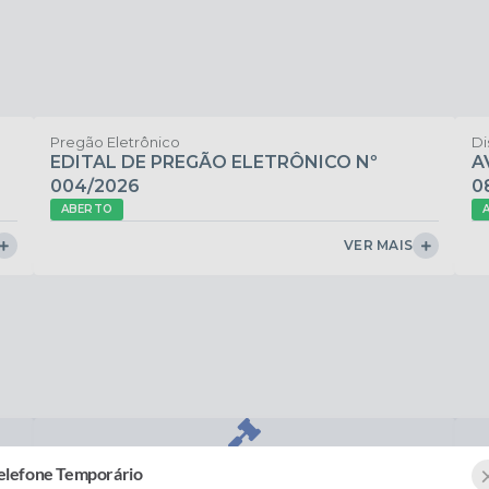
Pregão Eletrônico
Di
EDITAL DE PREGÃO ELETRÔNICO Nº
A
004/2026
0
ABERTO
VER MAIS
elefone Temporário
Editais de Licitação
L